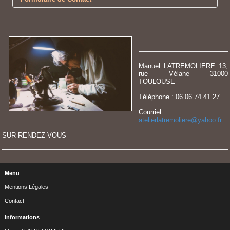
Envoyer un e-mail
*
Champ requis
Nom
*
E-mail
*
Manuel LATREMOLIERE 13,
rue Vélane 31000
Sujet
*
TOULOUSE
Téléphone : 06.06.74.41.27
Message
*
Courriel :
atelierlatremoliere@yahoo.fr
SUR RENDEZ-VOUS
Menu
Envoyer une copie à votre
Mentions Légales
adresse
(facultatif)
Contact
Informations
Envoyer