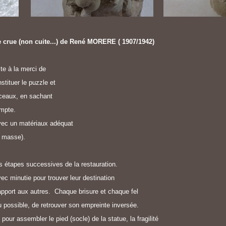
re crue (non cuite...) de René MORERE ( 1907/1942)
ste à la merci de
nstituer le puzzle et
ceaux, en sachant
ompte.
avec un matériaux adéquat
a masse).
s étapes successives de la restauration.
c minutie pour trouver leur destination
apport aux autres. Chaque brisure et chaque fel
possible, de retrouver son empreinte inversée.
ur assembler le pied (socle) de la statue, la fragilité